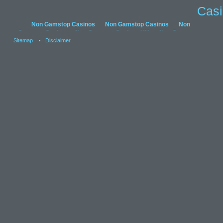
Casi
Sitemap
Disclaimer